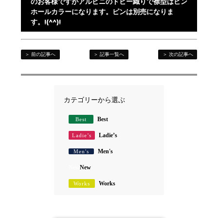
のお客様ですがアルビニのドビー織りで襟型はピン
ホールカラーになります。ピンは別売になりま
す。!(^^)!
＞ 前の記事へ
＞ 記事一覧へ
＞ 次の記事へ
カテゴリーから選ぶ
Best
Best
Ladie’s
Ladie’s
Men's
Men's
New
New
Works
Works