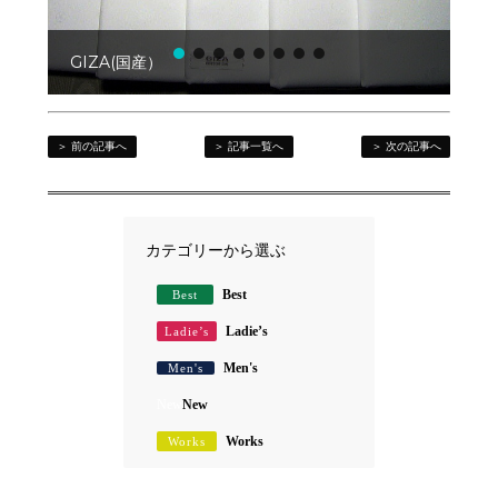
GIZA(国産）
＞ 前の記事へ
＞ 記事一覧へ
＞ 次の記事へ
カテゴリーから選ぶ
Best
Best
Ladie’s
Ladie’s
Men's
Men's
New
New
Works
Works